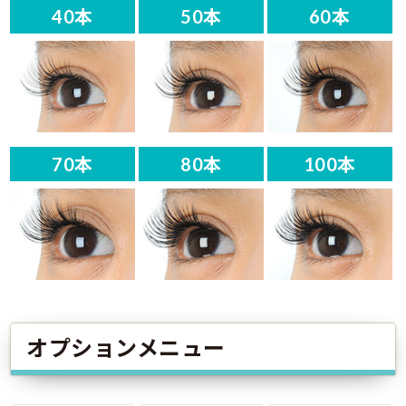
40本
50本
60本
70本
80本
100本
オプションメニュー