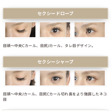
セクシードロープ
目頭～中央Cカール、目尻Jカール、タレ目デザイン。
セクシーシャープ
目頭～中央Jカール、目尻Cカール切れ長をより強調したネコ
目