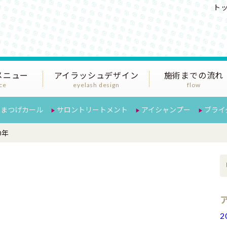
ト
寿のまつげエクステサロンFELICE（フェリース）
メニュー
アイラッシュデザイン
施術までの流れ
ice
eyelash design
flow
まつげカール
サロントリートメント
アイシャンプー
ブライ
0年
2